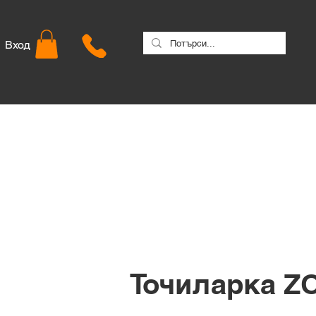
Вход
Точиларка ZO