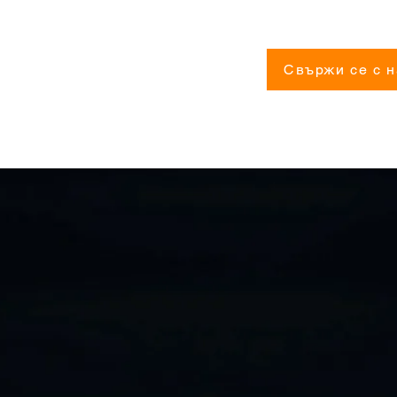
Свържи се с н
дължина на основата 700 мм
ширина 750 мм
обща височина 1550 мм
тест
90 кг
0,55 kW