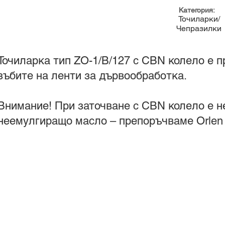
Категория:
Точиларки/
Чепразилки
Точиларка тип ZO-1/B/127 с CBN колело е п
зъбите на ленти за дървообработка.
Внимание! При заточване с CBN колело е н
неемулгиращо масло – препоръчваме Orlen