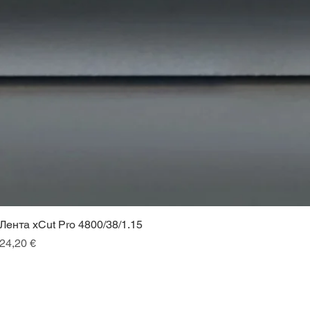
Лента xCut Pro 4800/38/1.15
Цена
24,20 €