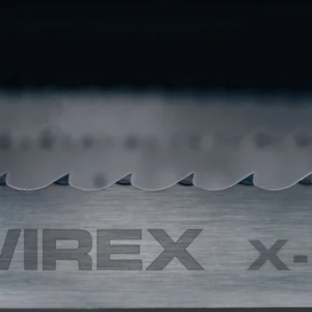
230V/50Hz
скорост на подаване 0,6 м/мин - регулируема
ширина 25 ÷ 50 мм
дебелина 1,1 ÷ 1,3 мм
стъпка 22 мм
програматор за броя на заточените зъби
диаметър 127 мм
диаметър на отвора 12,7 мм
дебелина 6 мм
профил 10/30 - годишен
4650 об/мин