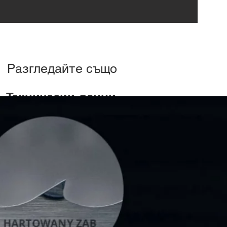
Разгледайте също
Технически данни
Размери
маса
Мощност на главния двигател