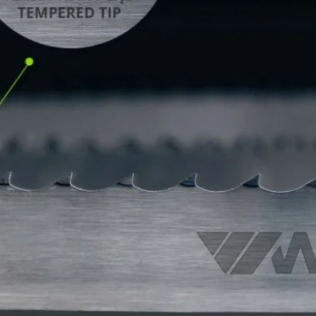
Захранване
Параметри на режещия диск
контрол
Размери на абразивния диск
Въртене на абразивния диск